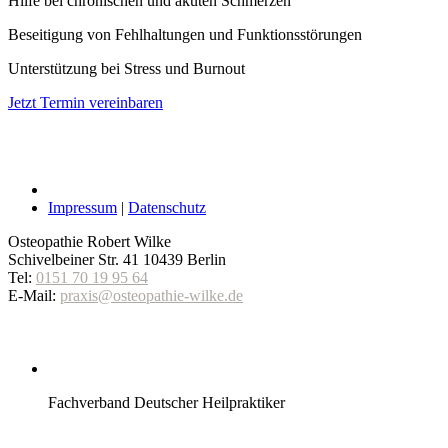
Hilfe bei chronischen und akuten Schmerzen
Beseitigung von Fehlhaltungen und Funktionsstörungen
Unterstützung bei Stress und Burnout
Jetzt Termin vereinbaren
Impressum
|
Datenschutz
Osteopathie Robert Wilke
Schivelbeiner Str. 41
10439
Berlin
Tel:
0151 70 19 95 64
E-Mail:
praxis@osteopathie-wilke.de
Fachverband Deutscher Heilpraktiker